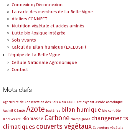
Connexion/Déconnexion
La carte des membres de La Belle Vigne
Ateliers CONNECT
Nutrition végétale et acides aminés
Lutte bio-logique intégrée
Sols vivants
Calcul du Bilan humique (EXCLUSIF)
L’équipe de La Belle Vigne
Cellule Nationale Agronomique
Contact
Mots clefs
Agriculture de Conservation des Sols
Alain CANET
antioxydant
Ascide ascorbique
Azote
bilan humique
Assimil K Santé
bactéries
bio contrôle
Carbone
changements
Biomasse
Biodiversité
champignons
couverts végétaux
climatiques
Couverture végétale