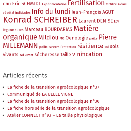
Fertilisation
eau
Eric SCHMIDT
Expérimentation
fertilité
Génie
Info du lundi
Jean-François AGUT
végétal
indiciades
Konrad SCHREIBER
Laurent DENISE
LBV
Matière
Marceau BOURDARIAS
légumineuses
organique
Pierre
Mildiou
Oenologie
MO
paille
MILLEMANN
résilience
sols
pollinisateurs
Protection
sol
vinification
vivants
sécheresse
taille
sol vivant
Articles récents
La fiche de la transition agroécologique n°37
Communiqué de LA BELLE VIGNE
La fiche de la transition agroécologique n°36
La fiche hors série de la transition agroécologique
Atelier CONNECT n°93 – La taille physiologique