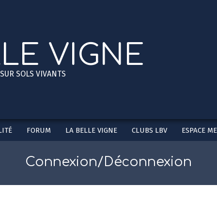
LLE VIGNE
 SUR SOLS VIVANTS
ITÉ
FORUM
LA BELLE VIGNE
CLUBS LBV
ESPACE M
Secondary
Navigation
Menu
Connexion/Déconnexion