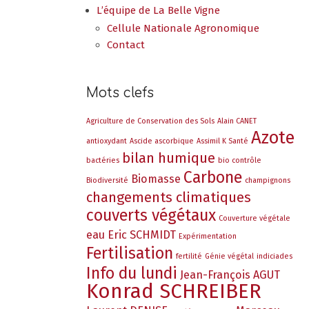
L’équipe de La Belle Vigne
Cellule Nationale Agronomique
Contact
Mots clefs
Agriculture de Conservation des Sols
Alain CANET
Azote
antioxydant
Ascide ascorbique
Assimil K Santé
bilan humique
bactéries
bio contrôle
Carbone
Biomasse
Biodiversité
champignons
changements climatiques
couverts végétaux
Couverture végétale
eau
Eric SCHMIDT
Expérimentation
Fertilisation
fertilité
Génie végétal
indiciades
Info du lundi
Jean-François AGUT
Konrad SCHREIBER