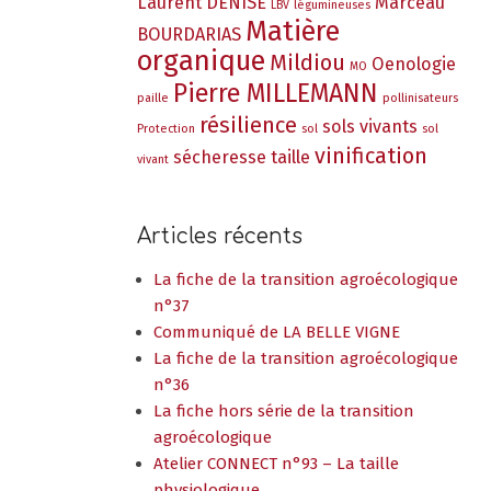
Laurent DENISE
Marceau
LBV
légumineuses
Matière
BOURDARIAS
organique
Mildiou
Oenologie
MO
Pierre MILLEMANN
paille
pollinisateurs
résilience
sols vivants
Protection
sol
sol
vinification
sécheresse
taille
vivant
Articles récents
La fiche de la transition agroécologique
n°37
Communiqué de LA BELLE VIGNE
La fiche de la transition agroécologique
n°36
La fiche hors série de la transition
agroécologique
Atelier CONNECT n°93 – La taille
physiologique