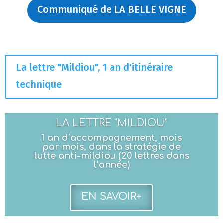
Menu
Menu
Communiqué de LA BELLE VIGNE
La lettre "Mildiou", 1 an d'itinéraire
technique
LA LETTRE "MILDIOU"
1 an d’accompagnement, mois
par mois, dans la stratégie de
lutte anti-mildiou (20 lettres dans
l’année)
EN SAVOIR+