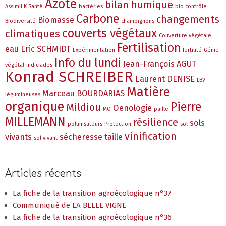
Azote
bilan humique
Assimil K Santé
bactéries
bio contrôle
Carbone
changements
Biomasse
Biodiversité
champignons
couverts végétaux
climatiques
Couverture végétale
Fertilisation
eau
Eric SCHMIDT
Expérimentation
fertilité
Génie
Info du lundi
Jean-François AGUT
végétal
indiciades
Konrad SCHREIBER
Laurent DENISE
LBV
Matière
Marceau BOURDARIAS
légumineuses
organique
Pierre
Mildiou
Oenologie
MO
paille
MILLEMANN
résilience
sols
pollinisateurs
Protection
sol
vinification
vivants
sécheresse
taille
sol vivant
Articles récents
La fiche de la transition agroécologique n°37
Communiqué de LA BELLE VIGNE
La fiche de la transition agroécologique n°36