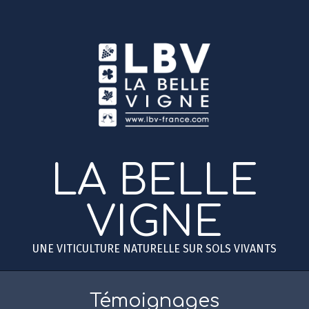
Skip
to
content
LA BELLE
VIGNE
UNE VITICULTURE NATURELLE SUR SOLS VIVANTS
Primary
Secondary
Navigation
Navigation
Témoignages