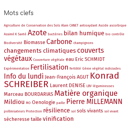
Mots clefs
Agriculture de Conservation des Sols
Alain CANET
antioxydant
Ascide ascorbique
Azote
bilan humique
Assimil K Santé
bactéries
bio contrôle
Carbone
Biomasse
Biodiversité
champignons
couverts
changements climatiques
végétaux
eau
Eric SCHMIDT
Couverture végétale
Fertilisation
Expérimentation
fertilité
Génie végétal
indiciades
Konrad
Info du lundi
Jean-François AGUT
SCHREIBER
Laurent DENISE
LBV
légumineuses
Matière organique
Marceau BOURDARIAS
Pierre MILLEMANN
Mildiou
Oenologie
MO
paille
résilience
sols vivants
pollinisateurs
Protection
sol
sol vivant
vinification
sécheresse
taille