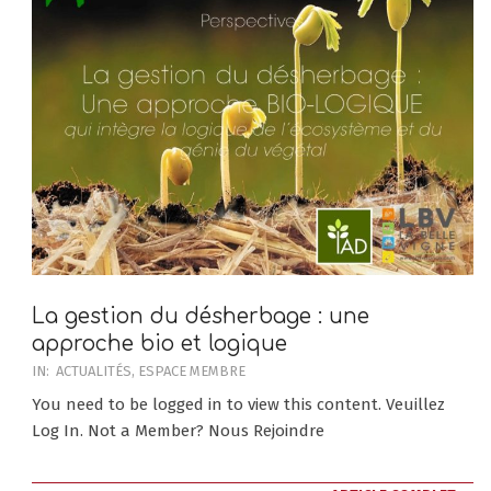
La gestion du désherbage : une
approche bio et logique
2019-
IN:
ACTUALITÉS
,
ESPACE MEMBRE
11-
You need to be logged in to view this content. Veuillez
25
Log In. Not a Member? Nous Rejoindre