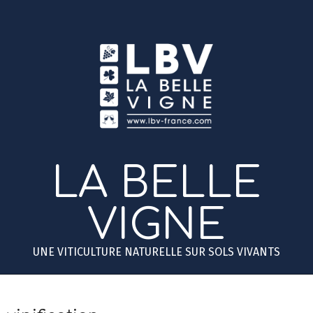
Skip
to
content
LA BELLE
VIGNE
UNE VITICULTURE NATURELLE SUR SOLS VIVANTS
Primary
Secondary
Navigation
Navigation