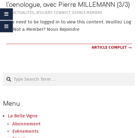
l’oenologue, avec Pierre MILLEMANN (3/3)
2020-
IN:
ACTUALITÉS
,
ATELIERS CONNECT
,
ESPACE MEMBRE
12-
You need to be logged in to view this content. Veuillez Log
07
In. Not a Member? Nous Rejoindre
ARTICLE COMPLET →
Search
Menu
La Belle Vigne
Abonnement
Evènements