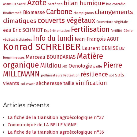
Azote
bilan humique
Assimil K Santé
bactéries
bio contrôle
Carbone
changements
Biomasse
Biodiversité
champignons
couverts végétaux
climatiques
Couverture végétale
Fertilisation
eau
Eric SCHMIDT
Expérimentation
fertilité
Génie
Info du lundi
Jean-François AGUT
végétal
indiciades
Konrad SCHREIBER
Laurent DENISE
LBV
Matière
Marceau BOURDARIAS
légumineuses
organique
Pierre
Mildiou
Oenologie
MO
paille
MILLEMANN
résilience
sols
pollinisateurs
Protection
sol
vinification
vivants
sécheresse
taille
sol vivant
Articles récents
La fiche de la transition agroécologique n°37
Communiqué de LA BELLE VIGNE
La fiche de la transition agroécologique n°36