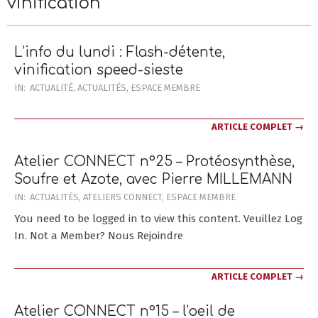
vinification
Menu
Menu
L’info du lundi : Flash-détente,
vinification speed-sieste
2022-
IN:
ACTUALITÉ
,
ACTUALITÉS
,
ESPACE MEMBRE
09-
12
ARTICLE COMPLET →
Atelier CONNECT n°25 – Protéosynthèse,
Soufre et Azote, avec Pierre MILLEMANN
2021-
IN:
ACTUALITÉS
,
ATELIERS CONNECT
,
ESPACE MEMBRE
06-
You need to be logged in to view this content. Veuillez Log
02
In. Not a Member? Nous Rejoindre
ARTICLE COMPLET →
Atelier CONNECT n°15 – l’oeil de