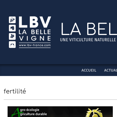
Skip
to
content
LA BE
UNE VITICULTURE NATURELLE
ACCUEIL
ACTUAL
fertilité