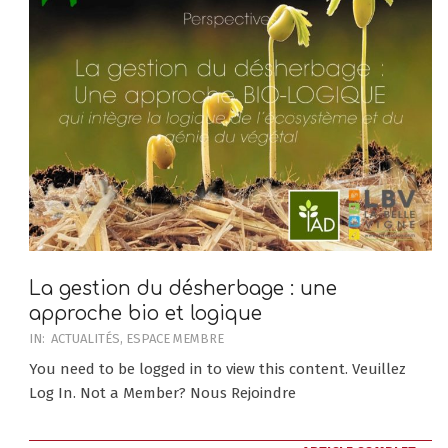
La gestion du désherbage : une
approche bio et logique
2019-
IN:
ACTUALITÉS
,
ESPACE MEMBRE
11-
You need to be logged in to view this content. Veuillez
25
Log In. Not a Member? Nous Rejoindre