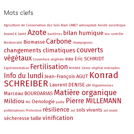
Mots clefs
Agriculture de Conservation des Sols
Alain CANET
antioxydant
Ascide ascorbique
Azote
bilan humique
Assimil K Santé
bactéries
bio contrôle
Carbone
Biomasse
Biodiversité
champignons
couverts
changements climatiques
végétaux
eau
Eric SCHMIDT
Couverture végétale
Fertilisation
Expérimentation
fertilité
Génie végétal
indiciades
Konrad
Info du lundi
Jean-François AGUT
SCHREIBER
Laurent DENISE
LBV
légumineuses
Matière organique
Marceau BOURDARIAS
Pierre MILLEMANN
Mildiou
Oenologie
MO
paille
résilience
sols vivants
pollinisateurs
Protection
sol
sol vivant
vinification
sécheresse
taille