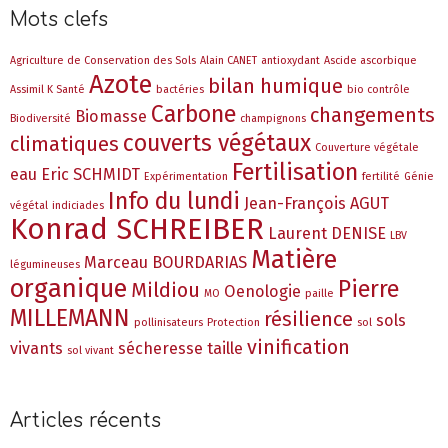
Mots clefs
Agriculture de Conservation des Sols
Alain CANET
antioxydant
Ascide ascorbique
Azote
bilan humique
Assimil K Santé
bactéries
bio contrôle
Carbone
changements
Biomasse
Biodiversité
champignons
couverts végétaux
climatiques
Couverture végétale
Fertilisation
eau
Eric SCHMIDT
Expérimentation
fertilité
Génie
Info du lundi
Jean-François AGUT
végétal
indiciades
Konrad SCHREIBER
Laurent DENISE
LBV
Matière
Marceau BOURDARIAS
légumineuses
organique
Pierre
Mildiou
Oenologie
MO
paille
MILLEMANN
résilience
sols
pollinisateurs
Protection
sol
vinification
vivants
sécheresse
taille
sol vivant
Articles récents