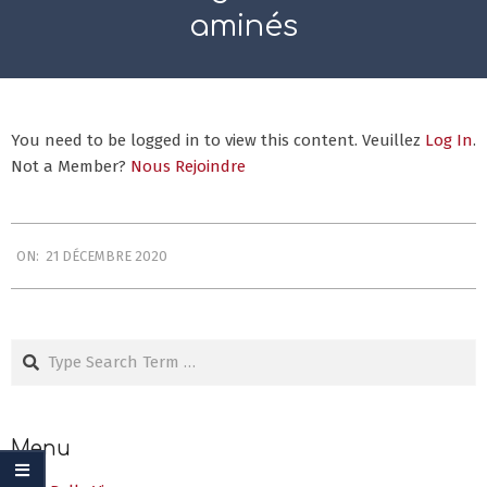
Menu
Menu
aminés
You need to be logged in to view this content. Veuillez
Log In
.
Not a Member?
Nous Rejoindre
2020-
ON:
21 DÉCEMBRE 2020
12-
21
Search
Menu