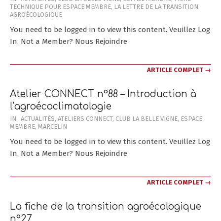
TECHNIQUE POUR ESPACE MEMBRE
,
LA LETTRE DE LA TRANSITION
02-
AGROÉCOLOGIQUE
28
You need to be logged in to view this content. Veuillez Log
In. Not a Member? Nous Rejoindre
ARTICLE COMPLET →
Atelier CONNECT n°88 – Introduction à
l’agroécoclimatologie
2025-
IN:
ACTUALITÉS
,
ATELIERS CONNECT
,
CLUB LA BELLE VIGNE
,
ESPACE
MEMBRE
,
MARCELIN
02-
28
You need to be logged in to view this content. Veuillez Log
In. Not a Member? Nous Rejoindre
ARTICLE COMPLET →
La fiche de la transition agroécologique
n°27