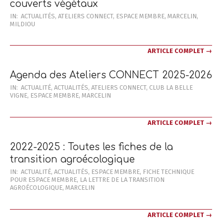
couverts végétaux
2025-
IN:
ACTUALITÉS
,
ATELIERS CONNECT
,
ESPACE MEMBRE
,
MARCELIN
,
MILDIOU
10-
10
ARTICLE COMPLET →
Agenda des Ateliers CONNECT 2025-2026
2025-
IN:
ACTUALITÉ
,
ACTUALITÉS
,
ATELIERS CONNECT
,
CLUB LA BELLE
VIGNE
,
ESPACE MEMBRE
,
MARCELIN
09-
19
ARTICLE COMPLET →
2022-2025 : Toutes les fiches de la
transition agroécologique
2025-
IN:
ACTUALITÉ
,
ACTUALITÉS
,
ESPACE MEMBRE
,
FICHE TECHNIQUE
POUR ESPACE MEMBRE
,
LA LETTRE DE LA TRANSITION
09-
AGROÉCOLOGIQUE
,
MARCELIN
19
ARTICLE COMPLET →