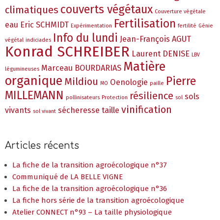
couverts végétaux
climatiques
Couverture végétale
Fertilisation
eau
Eric SCHMIDT
Expérimentation
fertilité
Génie
Info du lundi
Jean-François AGUT
végétal
indiciades
Konrad SCHREIBER
Laurent DENISE
LBV
Matière
Marceau BOURDARIAS
légumineuses
organique
Pierre
Mildiou
Oenologie
MO
paille
MILLEMANN
résilience
sols
pollinisateurs
Protection
sol
vinification
vivants
sécheresse
taille
sol vivant
Articles récents
La fiche de la transition agroécologique n°37
Communiqué de LA BELLE VIGNE
La fiche de la transition agroécologique n°36
La fiche hors série de la transition agroécologique
Atelier CONNECT n°93 – La taille physiologique