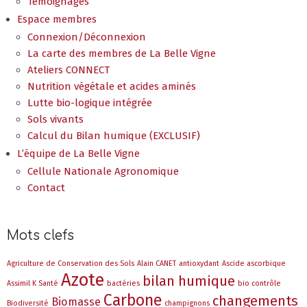
Témoignages
Espace membres
Connexion/Déconnexion
La carte des membres de La Belle Vigne
Ateliers CONNECT
Nutrition végétale et acides aminés
Lutte bio-logique intégrée
Sols vivants
Calcul du Bilan humique (EXCLUSIF)
L’équipe de La Belle Vigne
Cellule Nationale Agronomique
Contact
Mots clefs
Agriculture de Conservation des Sols
Alain CANET
antioxydant
Ascide ascorbique
Azote
bilan humique
Assimil K Santé
bactéries
bio contrôle
Carbone
changements
Biomasse
Biodiversité
champignons