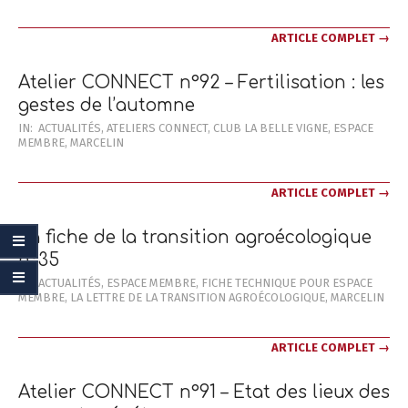
12-
19
ARTICLE COMPLET →
Atelier CONNECT n°92 – Fertilisation : les
gestes de l’automne
2025-
IN:
ACTUALITÉS
,
ATELIERS CONNECT
,
CLUB LA BELLE VIGNE
,
ESPACE
MEMBRE
,
MARCELIN
12-
01
ARTICLE COMPLET →
La fiche de la transition agroécologique
n°35
2025-
IN:
ACTUALITÉS
,
ESPACE MEMBRE
,
FICHE TECHNIQUE POUR ESPACE
MEMBRE
,
LA LETTRE DE LA TRANSITION AGROÉCOLOGIQUE
,
MARCELIN
10-
13
ARTICLE COMPLET →
Atelier CONNECT n°91 – Etat des lieux des