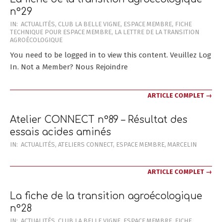
n°29
2025-
IN:
ACTUALITÉS
,
CLUB LA BELLE VIGNE
,
ESPACE MEMBRE
,
FICHE
TECHNIQUE POUR ESPACE MEMBRE
,
LA LETTRE DE LA TRANSITION
03-
AGROÉCOLOGIQUE
30
You need to be logged in to view this content. Veuillez Log
In. Not a Member? Nous Rejoindre
ARTICLE COMPLET →
Atelier CONNECT n°89 – Résultat des
essais acides aminés
2025-
IN:
ACTUALITÉS
,
ATELIERS CONNECT
,
ESPACE MEMBRE
,
MARCELIN
03-
18
ARTICLE COMPLET →
La fiche de la transition agroécologique
n°28
2025-
IN:
ACTUALITÉS
,
CLUB LA BELLE VIGNE
,
ESPACE MEMBRE
,
FICHE