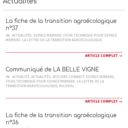
Actualités
Menu
Menu
La fiche de la transition agroécologique
n°37
2026-
IN:
ACTUALITÉS
,
ESPACE MEMBRE
,
FICHE TECHNIQUE POUR ESPACE
MEMBRE
,
LA LETTRE DE LA TRANSITION AGROÉCOLOGIQUE
03-
14
ARTICLE COMPLET →
Communiqué de LA BELLE VIGNE
2026-
IN:
ACTUALITÉ
,
ACTUALITÉS
,
ATELIERS CONNECT
,
ESPACE MEMBRE
,
FICHE TECHNIQUE POUR ESPACE MEMBRE
,
LA LETTRE DE LA
03-
TRANSITION AGROÉCOLOGIQUE
,
MILDIOU
13
ARTICLE COMPLET →
La fiche de la transition agroécologique
n°36