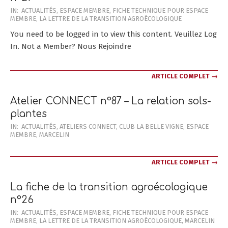
2025-
IN:
ACTUALITÉS
,
ESPACE MEMBRE
,
FICHE TECHNIQUE POUR ESPACE
MEMBRE
,
LA LETTRE DE LA TRANSITION AGROÉCOLOGIQUE
02-
01
You need to be logged in to view this content. Veuillez Log
In. Not a Member? Nous Rejoindre
ARTICLE COMPLET →
Atelier CONNECT n°87 – La relation sols-
plantes
2025-
IN:
ACTUALITÉS
,
ATELIERS CONNECT
,
CLUB LA BELLE VIGNE
,
ESPACE
MEMBRE
,
MARCELIN
01-
22
ARTICLE COMPLET →
La fiche de la transition agroécologique
n°26
2024-
IN:
ACTUALITÉS
,
ESPACE MEMBRE
,
FICHE TECHNIQUE POUR ESPACE
MEMBRE
,
LA LETTRE DE LA TRANSITION AGROÉCOLOGIQUE
,
MARCELIN
12-