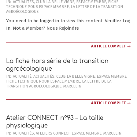
2026-
IN:
ACTUALITÉS
,
CLUB LA BELLE VIGNE
,
ESPACE MEMBRE
,
FICHE
TECHNIQUE POUR ESPACE MEMBRE
,
LA LETTRE DE LA TRANSITION
01-
AGROÉCOLOGIQUE
28
You need to be logged in to view this content. Veuillez Log
In. Not a Member? Nous Rejoindre
ARTICLE COMPLET →
La fiche hors série de la transition
agroécologique
2025-
IN:
ACTUALITÉ
,
ACTUALITÉS
,
CLUB LA BELLE VIGNE
,
ESPACE MEMBRE
,
FICHE TECHNIQUE POUR ESPACE MEMBRE
,
LA LETTRE DE LA
12-
TRANSITION AGROÉCOLOGIQUE
,
MARCELIN
28
ARTICLE COMPLET →
Atelier CONNECT n°93 – La taille
physiologique
2025-
IN:
ACTUALITÉS
,
ATELIERS CONNECT
,
ESPACE MEMBRE
,
MARCELIN