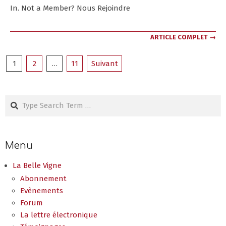
10
In. Not a Member? Nous Rejoindre
ARTICLE COMPLET →
Pagination
1
2
…
11
Suivant
des
publications
Search
Menu
La Belle Vigne
Abonnement
Evènements
Forum
La lettre électronique