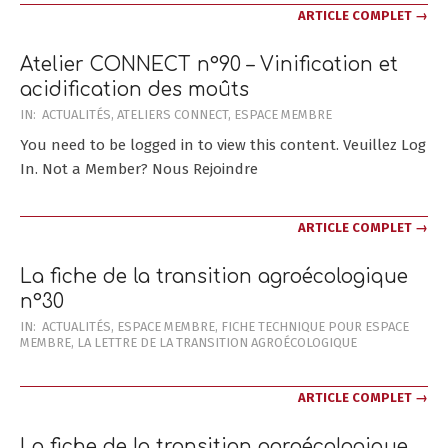
ARTICLE COMPLET →
Atelier CONNECT n°90 – Vinification et
acidification des moûts
2025-
IN:
ACTUALITÉS
,
ATELIERS CONNECT
,
ESPACE MEMBRE
05-
You need to be logged in to view this content. Veuillez Log
20
In. Not a Member? Nous Rejoindre
ARTICLE COMPLET →
La fiche de la transition agroécologique
n°30
2025-
IN:
ACTUALITÉS
,
ESPACE MEMBRE
,
FICHE TECHNIQUE POUR ESPACE
MEMBRE
,
LA LETTRE DE LA TRANSITION AGROÉCOLOGIQUE
04-
15
ARTICLE COMPLET →
La fiche de la transition agroécologique