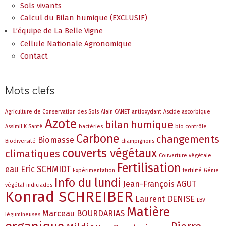
Sols vivants
Calcul du Bilan humique (EXCLUSIF)
L’équipe de La Belle Vigne
Cellule Nationale Agronomique
Contact
Mots clefs
Agriculture de Conservation des Sols
Alain CANET
antioxydant
Ascide ascorbique
Azote
bilan humique
Assimil K Santé
bactéries
bio contrôle
Carbone
changements
Biomasse
Biodiversité
champignons
couverts végétaux
climatiques
Couverture végétale
Fertilisation
eau
Eric SCHMIDT
Expérimentation
fertilité
Génie
Info du lundi
Jean-François AGUT
végétal
indiciades
Konrad SCHREIBER
Laurent DENISE
LBV
Matière
Marceau BOURDARIAS
légumineuses