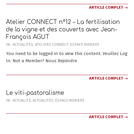
ARTICLE COMPLET →
Atelier CONNECT n°12 – La fertilisation
de la vigne et des couverts avec Jean-
François AGUT
2020-
IN:
ACTUALITÉS
,
ATELIERS CONNECT
,
ESPACE MEMBRE
10-
You need to be logged in to view this content. Veuillez Log
20
In. Not a Member? Nous Rejoindre
ARTICLE COMPLET →
Le viti-pastoralisme
2020-
IN:
ACTUALITÉ
,
ACTUALITÉS
,
ESPACE MEMBRE
04-
14
ARTICLE COMPLET →