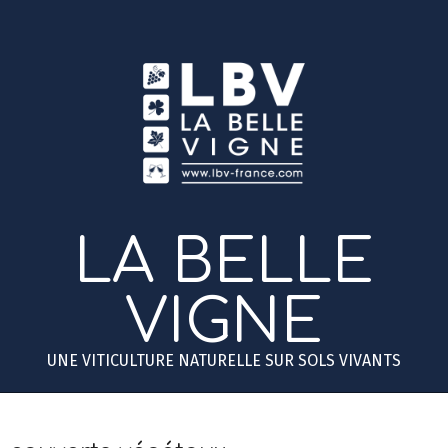
Skip
to
content
LA BELLE
VIGNE
UNE VITICULTURE NATURELLE SUR SOLS VIVANTS
Primary
Secondary
Navigation
Navigation