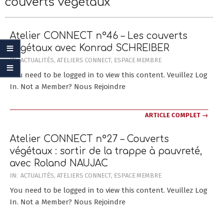
couverts végétaux
Menu
Menu
Atelier CONNECT n°46 – Les couverts
végétaux avec Konrad SCHREIBER
2022-
IN:
ACTUALITÉS
,
ATELIERS CONNECT
,
ESPACE MEMBRE
09-
You need to be logged in to view this content. Veuillez Log
10
In. Not a Member? Nous Rejoindre
ARTICLE COMPLET →
Atelier CONNECT n°27 – Couverts
végétaux : sortir de la trappe à pauvreté,
avec Roland NAUJAC
2021-
IN:
ACTUALITÉS
,
ATELIERS CONNECT
,
ESPACE MEMBRE
09-
You need to be logged in to view this content. Veuillez Log
08
In. Not a Member? Nous Rejoindre