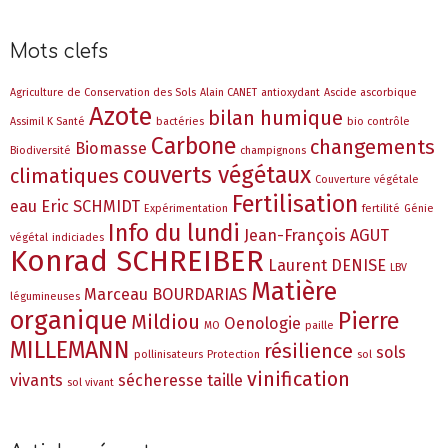
Mots clefs
Agriculture de Conservation des Sols
Alain CANET
antioxydant
Ascide ascorbique
Azote
bilan humique
Assimil K Santé
bactéries
bio contrôle
Carbone
changements
Biomasse
Biodiversité
champignons
couverts végétaux
climatiques
Couverture végétale
Fertilisation
eau
Eric SCHMIDT
Expérimentation
fertilité
Génie
Info du lundi
Jean-François AGUT
végétal
indiciades
Konrad SCHREIBER
Laurent DENISE
LBV
Matière
Marceau BOURDARIAS
légumineuses
organique
Pierre
Mildiou
Oenologie
MO
paille
MILLEMANN
résilience
sols
pollinisateurs
Protection
sol
vinification
vivants
sécheresse
taille
sol vivant