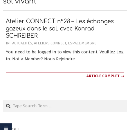
sol vivant
Menu
Menu
Atelier CONNECT n°28 – Les échanges
gazeux dans le sol, avec Konrad
SCHREIBER
2021-
IN:
ACTUALITÉS
,
ATELIERS CONNECT
,
ESPACE MEMBRE
09-
You need to be logged in to view this content. Veuillez Log
25
In. Not a Member? Nous Rejoindre
ARTICLE COMPLET →
Search
Menu