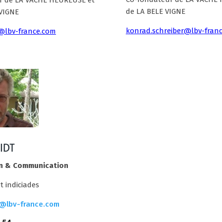
de LA BELE VIGNE
 VIGNE
konrad.schreiber@lbv-fran
r@lbv-france.com
IDT
n & Communication
t indiciades
t@lbv-france.com