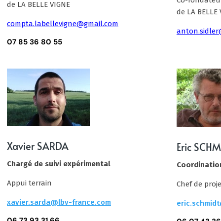
de LA BELLE VIGNE
de LA BELLE
compta.labellevigne@gmail.com
anton.sidle
07 85 36 80 55
Xavier SARDA
Eric SCHM
Chargé de suivi expérimental
Coordinatio
Appui terrain
Chef de proje
xavier.sarda@lbv-france.com
eric.schmid
06 73 93 31 66