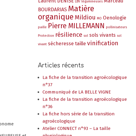
Laurent DENISE
Marceau
LBV
légumineuses
Matière
BOURDARIAS
organique
Mildiou
Oenologie
MO
Pierre MILLEMANN
paille
pollinisateurs
résilience
sols vivants
Protection
sol
sol
vinification
sécheresse
taille
vivant
Articles récents
La fiche de la transition agroécologique
n°37
Communiqué de LA BELLE VIGNE
La fiche de la transition agroécologique
n°36
La fiche hors série de la transition
agroécologique
ronome
Atelier CONNECT n°93 – La taille
 HEUREUSE et
physiologique