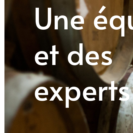
Une éq
et des
experts