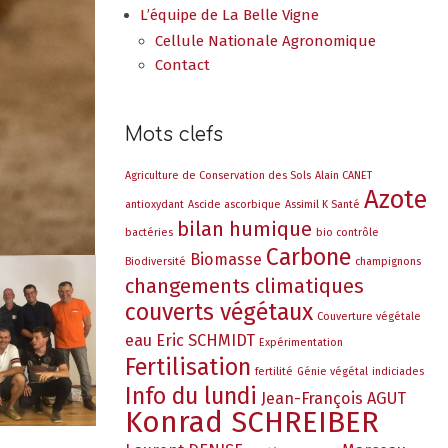
L’équipe de La Belle Vigne
Cellule Nationale Agronomique
Contact
Mots clefs
Agriculture de Conservation des Sols
Alain CANET
Azote
antioxydant
Ascide ascorbique
Assimil K Santé
bilan humique
bactéries
bio contrôle
Carbone
Biomasse
Biodiversité
champignons
changements climatiques
couverts végétaux
Couverture végétale
eau
Eric SCHMIDT
Expérimentation
Fertilisation
fertilité
Génie végétal
indiciades
Info du lundi
Jean-François AGUT
Konrad SCHREIBER