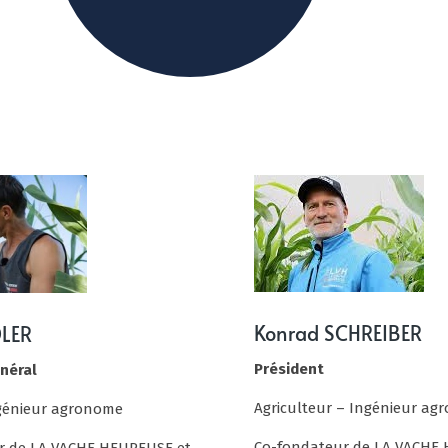
Konrad SCHREIBER
DLER
Président
néral
Agriculteur – Ingénieur ag
ngénieur agronome
Co-fondateur de LA VACHE
r de LA VACHE HEUREUSE et