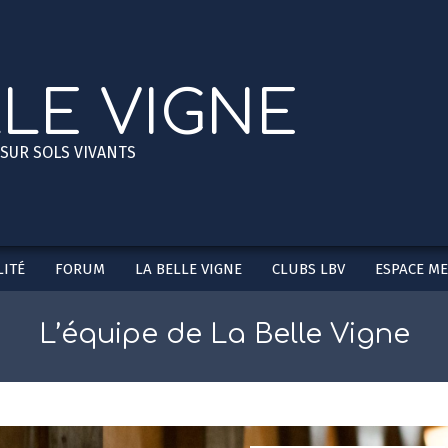
LLE VIGNE
 SUR SOLS VIVANTS
ITÉ
FORUM
LA BELLE VIGNE
CLUBS LBV
ESPACE M
Secondary
Navigation
Menu
L’équipe de La Belle Vigne