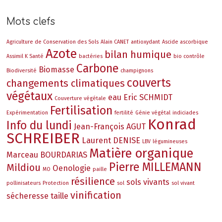
Mots clefs
Agriculture de Conservation des Sols
Alain CANET
antioxydant
Ascide ascorbique
Azote
bilan humique
Assimil K Santé
bactéries
bio contrôle
Carbone
Biomasse
Biodiversité
champignons
couverts
changements climatiques
végétaux
eau
Eric SCHMIDT
Couverture végétale
Fertilisation
Expérimentation
fertilité
Génie végétal
indiciades
Konrad
Info du lundi
Jean-François AGUT
SCHREIBER
Laurent DENISE
LBV
légumineuses
Matière organique
Marceau BOURDARIAS
Pierre MILLEMANN
Mildiou
Oenologie
MO
paille
résilience
sols vivants
pollinisateurs
Protection
sol
sol vivant
vinification
sécheresse
taille