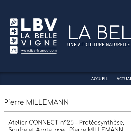
Skip
to
content
LA BE
UNE VITICULTURE NATURELLE
ACCUEIL
ACTUAL
Pierre MILLEMANN
Atelier CONNECT n°25 – Protéosynthèse,
Soufre et Azote, avec Pierre MILLEMANN