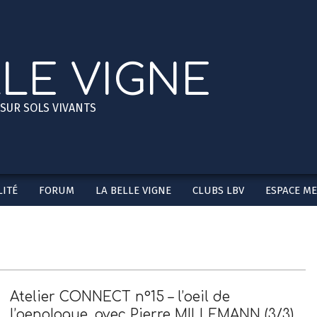
LLE VIGNE
 SUR SOLS VIVANTS
ITÉ
FORUM
LA BELLE VIGNE
CLUBS LBV
ESPACE M
Secondary
Navigation
Menu
Atelier CONNECT n°15 – l’oeil de
l’oenologue, avec Pierre MILLEMANN (3/3)