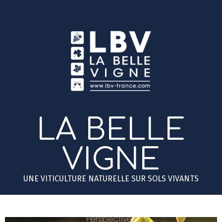
Skip
to
content
LA BELLE
VIGNE
UNE VITICULTURE NATURELLE SUR SOLS VIVANTS
Primary
Secondary
Navigation
Navigation