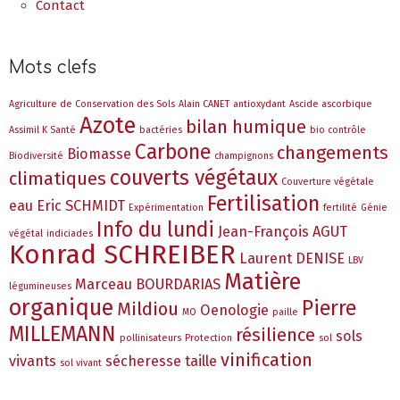
Contact
Mots clefs
Agriculture de Conservation des Sols
Alain CANET
antioxydant
Ascide ascorbique
Azote
bilan humique
Assimil K Santé
bactéries
bio contrôle
Carbone
changements
Biomasse
Biodiversité
champignons
couverts végétaux
climatiques
Couverture végétale
Fertilisation
eau
Eric SCHMIDT
Expérimentation
fertilité
Génie
Info du lundi
Jean-François AGUT
végétal
indiciades
Konrad SCHREIBER
Laurent DENISE
LBV
Matière
Marceau BOURDARIAS
légumineuses
organique
Pierre
Mildiou
Oenologie
MO
paille
MILLEMANN
résilience
sols
pollinisateurs
Protection
sol
vinification
vivants
sécheresse
taille
sol vivant