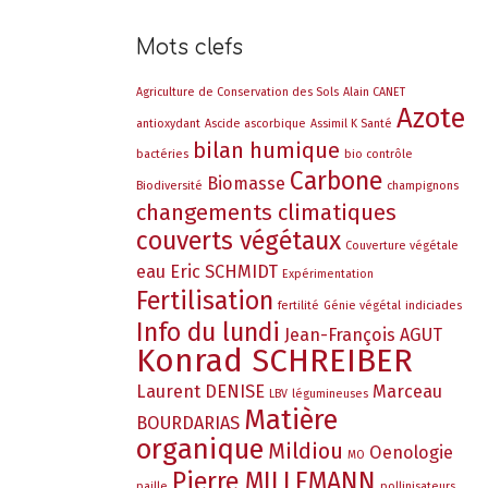
Mots clefs
Agriculture de Conservation des Sols
Alain CANET
Azote
antioxydant
Ascide ascorbique
Assimil K Santé
bilan humique
bactéries
bio contrôle
Carbone
Biomasse
Biodiversité
champignons
changements climatiques
couverts végétaux
Couverture végétale
eau
Eric SCHMIDT
Expérimentation
Fertilisation
fertilité
Génie végétal
indiciades
Info du lundi
Jean-François AGUT
Konrad SCHREIBER
Laurent DENISE
Marceau
LBV
légumineuses
Matière
BOURDARIAS
organique
Mildiou
Oenologie
MO
Pierre MILLEMANN
paille
pollinisateurs