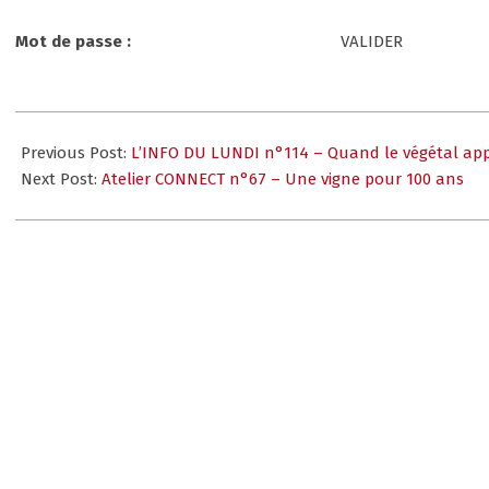
Mot de passe :
2023-
10-
Previous Post:
L’INFO DU LUNDI n°114 – Quand le végétal app
17
Next Post:
Atelier CONNECT n°67 – Une vigne pour 100 ans