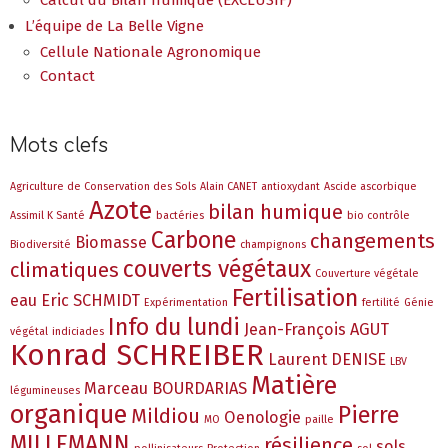
Calcul du Bilan humique (EXCLUSIF)
L’équipe de La Belle Vigne
Cellule Nationale Agronomique
Contact
Mots clefs
Agriculture de Conservation des Sols
Alain CANET
antioxydant
Ascide ascorbique
Azote
bilan humique
Assimil K Santé
bactéries
bio contrôle
Carbone
changements
Biomasse
Biodiversité
champignons
couverts végétaux
climatiques
Couverture végétale
Fertilisation
eau
Eric SCHMIDT
Expérimentation
fertilité
Génie
Info du lundi
Jean-François AGUT
végétal
indiciades
Konrad SCHREIBER
Laurent DENISE
LBV
Matière
Marceau BOURDARIAS
légumineuses
organique
Pierre
Mildiou
Oenologie
MO
paille
MILLEMANN
résilience
sols