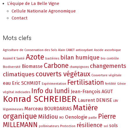
L’équipe de La Belle Vigne
Cellule Nationale Agronomique
Contact
Mots clefs
Agriculture de Conservation des Sols
Alain CANET
antioxydant
Ascide ascorbique
Azote
bilan humique
Assimil K Santé
bactéries
bio contrôle
Carbone
changements
Biomasse
Biodiversité
champignons
couverts végétaux
climatiques
Couverture végétale
Fertilisation
eau
Eric SCHMIDT
Expérimentation
fertilité
Génie
Info du lundi
Jean-François AGUT
végétal
indiciades
Konrad SCHREIBER
Laurent DENISE
LBV
Matière
Marceau BOURDARIAS
légumineuses
organique
Pierre
Mildiou
Oenologie
MO
paille
MILLEMANN
résilience
sols
pollinisateurs
Protection
sol