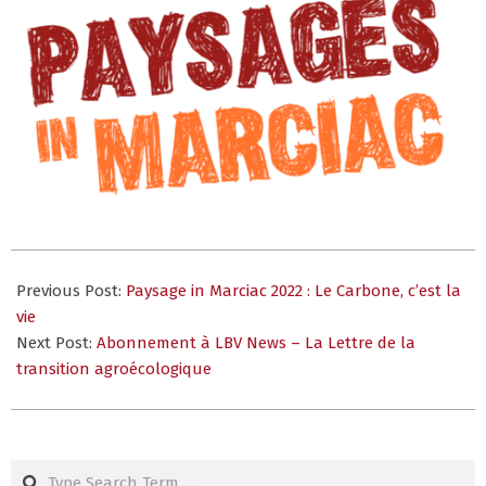
2022-
08-
Previous Post:
Paysage in Marciac 2022 : Le Carbone, c’est la
26
vie
Next Post:
Abonnement à LBV News – La Lettre de la
transition agroécologique
Search