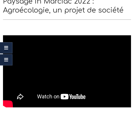
Paysage in Marciac 2022 :
Menu
Menu
Agroécologie, un projet de société