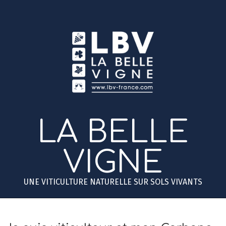
Skip
to
content
LA BELLE
VIGNE
UNE VITICULTURE NATURELLE SUR SOLS VIVANTS
Primary
Secondary
Navigation
Navigation