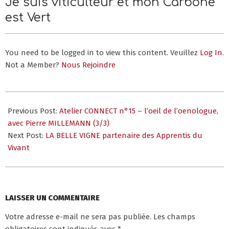
Je suis viticulteur et mon Carbone
Menu
Menu
est Vert
You need to be logged in to view this content. Veuillez
Log In
.
Not a Member?
Nous Rejoindre
2020-
12-
Previous Post:
Atelier CONNECT n°15 – l’oeil de l’oenologue,
10
avec Pierre MILLEMANN (3/3)
Next Post:
LA BELLE VIGNE partenaire des Apprentis du
Vivant
LAISSER UN COMMENTAIRE
Votre adresse e-mail ne sera pas publiée.
Les champs