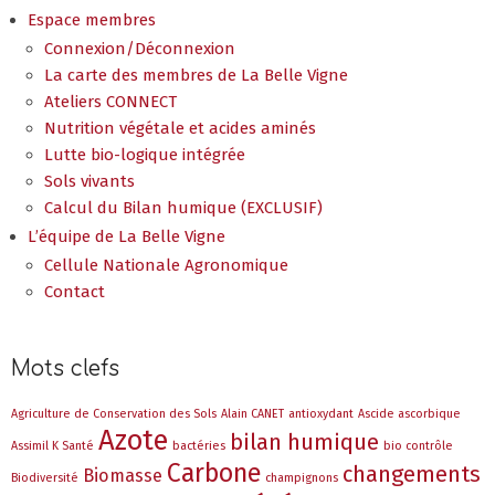
Espace membres
Connexion/Déconnexion
La carte des membres de La Belle Vigne
Ateliers CONNECT
Nutrition végétale et acides aminés
Lutte bio-logique intégrée
Sols vivants
Calcul du Bilan humique (EXCLUSIF)
L’équipe de La Belle Vigne
Cellule Nationale Agronomique
Contact
Mots clefs
Agriculture de Conservation des Sols
Alain CANET
antioxydant
Ascide ascorbique
Azote
bilan humique
Assimil K Santé
bactéries
bio contrôle
Carbone
changements
Biomasse
Biodiversité
champignons