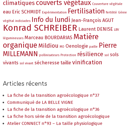
couverts végétaux
climatiques
Couverture végétale
Fertilisation
eau
Eric SCHMIDT
Expérimentation
fertilité
Génie
Info du lundi
Jean-François AGUT
végétal
indiciades
Konrad SCHREIBER
Laurent DENISE
LBV
Matière
Marceau BOURDARIAS
légumineuses
organique
Pierre
Mildiou
Oenologie
MO
paille
MILLEMANN
résilience
sols
pollinisateurs
Protection
sol
vinification
vivants
sécheresse
taille
sol vivant
Articles récents
La fiche de la transition agroécologique n°37
Communiqué de LA BELLE VIGNE
La fiche de la transition agroécologique n°36
La fiche hors série de la transition agroécologique
Atelier CONNECT n°93 – La taille physiologique