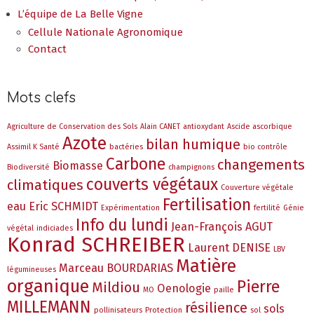
L’équipe de La Belle Vigne
Cellule Nationale Agronomique
Contact
Mots clefs
Agriculture de Conservation des Sols
Alain CANET
antioxydant
Ascide ascorbique
Azote
bilan humique
Assimil K Santé
bactéries
bio contrôle
Carbone
changements
Biomasse
Biodiversité
champignons
couverts végétaux
climatiques
Couverture végétale
Fertilisation
eau
Eric SCHMIDT
Expérimentation
fertilité
Génie
Info du lundi
Jean-François AGUT
végétal
indiciades
Konrad SCHREIBER
Laurent DENISE
LBV
Matière
Marceau BOURDARIAS
légumineuses
organique
Pierre
Mildiou
Oenologie
MO
paille
MILLEMANN
résilience
sols
pollinisateurs
Protection
sol