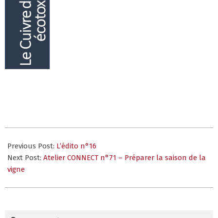
2024-
01-
Previous Post:
L’édito n°16
31
Next Post:
Atelier CONNECT n°71 – Préparer la saison de la
vigne
Search