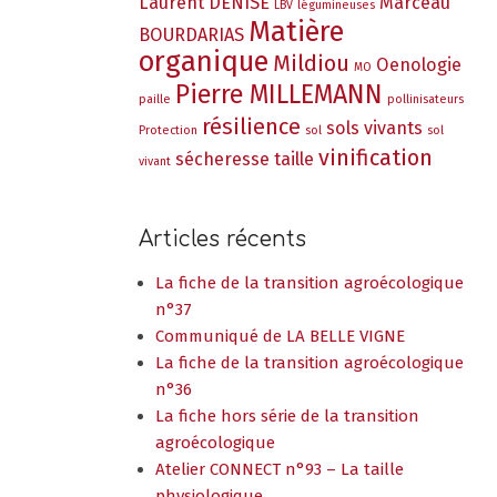
Laurent DENISE
Marceau
LBV
légumineuses
Matière
BOURDARIAS
organique
Mildiou
Oenologie
MO
Pierre MILLEMANN
paille
pollinisateurs
résilience
sols vivants
Protection
sol
sol
vinification
sécheresse
taille
vivant
Articles récents
La fiche de la transition agroécologique
n°37
Communiqué de LA BELLE VIGNE
La fiche de la transition agroécologique
n°36
La fiche hors série de la transition
agroécologique
Atelier CONNECT n°93 – La taille
physiologique