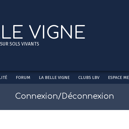
LLE VIGNE
 SUR SOLS VIVANTS
ITÉ
FORUM
LA BELLE VIGNE
CLUBS LBV
ESPACE M
Secondary
Navigation
Menu
Connexion/Déconnexion