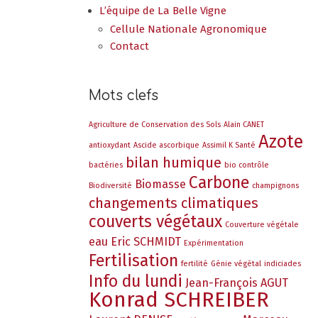
L’équipe de La Belle Vigne
Cellule Nationale Agronomique
Contact
Mots clefs
Agriculture de Conservation des Sols
Alain CANET
Azote
antioxydant
Ascide ascorbique
Assimil K Santé
bilan humique
bactéries
bio contrôle
Carbone
Biomasse
Biodiversité
champignons
changements climatiques
couverts végétaux
Couverture végétale
eau
Eric SCHMIDT
Expérimentation
Fertilisation
fertilité
Génie végétal
indiciades
Info du lundi
Jean-François AGUT
Konrad SCHREIBER